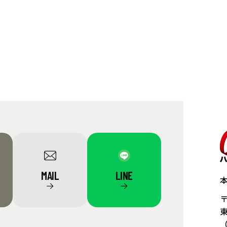
MAIL
LINE
→
→
〒
東