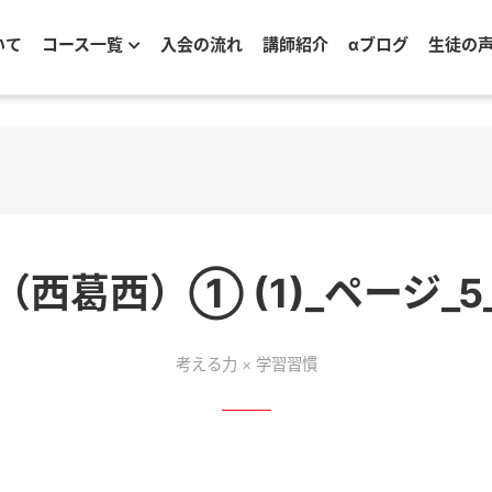
いて
コース一覧
入会の流れ
講師紹介
αブログ
生徒の
葛西）① (1)_ページ_5
考える力 × 学習習慣