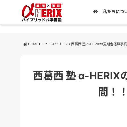
私たちにつ
HOME
ニュースリリース
西葛西 塾 α-HERIXの夏期合宿無
西葛西 塾 α-HE
間！！