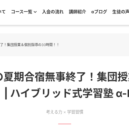
いて
コース一覧
入会の流れ
講師紹介
αブログ
生徒の
事終了！集団授業＆個別指導の30時間！！
RIXの夏期合宿無事終了！集団
 | ハイブリッド式学習塾 α-H
考える力 × 学習習慣