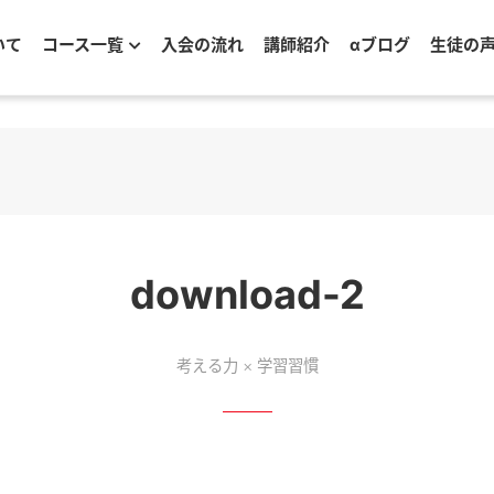
いて
コース一覧
入会の流れ
講師紹介
αブログ
生徒の
download-2
考える力 × 学習習慣