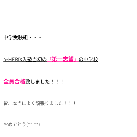
中学受験組・・・
第一志望
α-HERIX入塾当初の
「
」
の中学校
全員合格
致しました！！！
皆、本当によく頑張りました！！！
おめでとう(*^_^*)