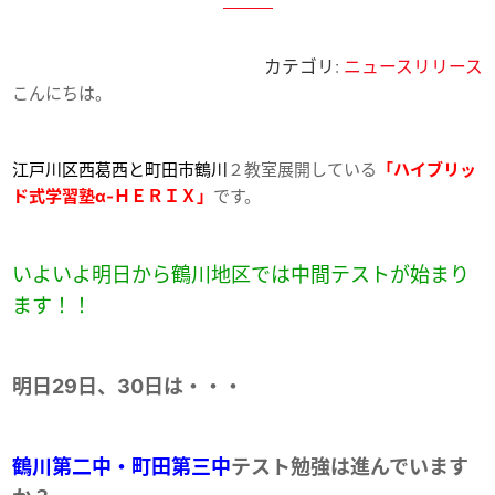
カテゴリ:
ニュースリリース
こんにちは。
江戸川区西葛西と町田市鶴川
２教室展開している
「ハイブリッ
ド式学習塾α‐ＨＥＲＩＸ」
です。
いよいよ明日から鶴川地区では中間テストが始まり
ます！！
明日29日、30日は・・・
鶴川第二中・町田第三中
テスト勉強は進んでいます