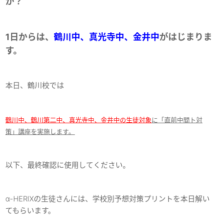
か？
1日からは、
鶴川中、真光寺中、金井中
がはじまりま
す。
本日、鶴川校では
鶴川中、鶴川第二中、真光寺中、金井中の生徒対象
に「直前中間ト対
策」講座を実施します。
以下、最終確認に使用してください。
α-HERIXの生徒さんには、学校別予想対策プリントを本日解い
てもらいます。