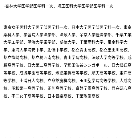
-杏林大学医学部医学科一次、埼玉医科大学医学部医学科一次
東京女子医科大学医学部医学科一次、日本大学医学部医学科一次、東京
薬科大学、学習院大学法学部、法政大学、帝京大学経済学部、千葉工業
大学工学部、明海大学歯学部、聖徳大学、千葉商科大学、帝京科学大
学、東海大学浦安中学、創価中学校、
都立青山高校、都立墨田川高校、
都立篠崎高校、都立葛西南高校、青山学院高校、法政大学高等学校、成
蹊高等学校、日大第二高等学校、早稲田渋谷シンガポール、日大櫻丘高
等学校、成城学園高等学校、淑徳巣鴨高等学校、順天高等学校、東洋高
等学校、土浦日大高校、立命館慶祥高校、玉川聖学院高等学校、大成高
校、昭和第一高等学校、正則高等学校、貞静学園高等学校、目白研心高
校、不二女子高等学校、日本音楽高校、千葉敬愛高校