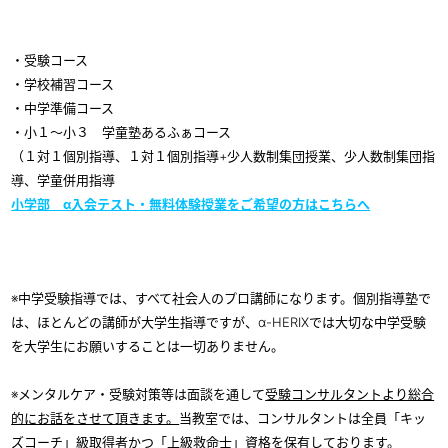
・受験コース
・学校補習コース
・中学準備コース
・小１～小３ 学童塾あるふぁコース
（１対１個別指導、１対１個別指導
+
少人数制集団授業、少人数制集団指
導、学童併用指導
小学部 α入会テスト・無料体験授業をご希望の方はこちらへ
※中学受験指導では、すべて社会人のプロ講師になります。個別指導塾で
は、ほとんどの講師が大学生指導ですが、α
-HERIX
では大切な中学受験
を大学生にお願いすることは一切ありません。
※メンタルケア・受験対策等は面談を通して
受験コンサルタントより総合
的にお話をさせて頂きます。
当教室では、コンサルタントは全員「キッ
ズコーチ」級取得者かつ「
上級救命士」資格を保有しております。