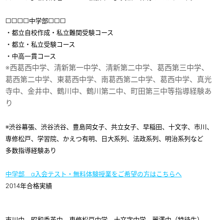
□□□□中学部□□□
・都立自校作成・私立難関受験コース
・都立・私立受験コース
・中高一貫コース
※西葛西中学、清新第一中学、清新第二中学、葛西第三中学、
葛西第二中学、東葛西中学、南葛西第二中学、葛西中学、真光
寺中、金井中、鶴川中、鶴川第二中、町田第三中等指導経験あ
り
※渋谷幕張、渋谷渋谷、豊島岡女子、共立女子、早稲田、十文字、市川、
専修松戸、学習院、かえつ有明、日大系列、法政系列、明治系列など
多数指導経験あり
中学部 α入会テスト・無料体験授業をご希望の方はこちらへ
2014年合格実績
市川中、昭和秀英中、専修松戸中学、十文字中学、麗澤中（特待生）、