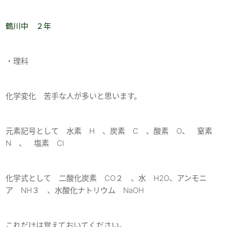
鶴川中 ２年
・理科
化学変化 苦手な人が多いと思います。
元素記号として 水素 H 、炭素 C 、酸素 O、 窒素
N 、 塩素 Cl
化学式として 二酸化炭素 CO２ 、水 H2O、アンモニ
ア NH３ 、水酸化ナトリウム NaOH
これだけは覚えておいてください。