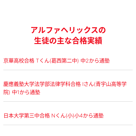
アルファヘリックスの
生徒の主な合格実績
京華高校合格 Tくん(葛⻄第二中) 中2から通塾
慶應義塾大学法学部法律学科合格 Iさん(⻘宇山高等学
院) 中1から通塾
日本大学第三中合格 Nくん(小)小4から通塾